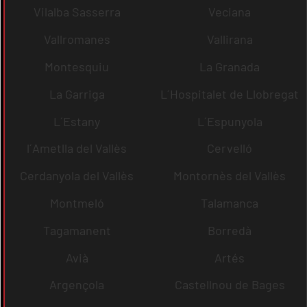
Vilalba Sasserra
Veciana
Vallromanes
Vallirana
Montesquiu
La Granada
La Garriga
L´Hospitalet de Llobregat
L´Estany
L´Espunyola
l´Ametlla del Vallès
Cervelló
Cerdanyola del Vallès
Montornès del Vallès
Montmeló
Talamanca
Tagamanent
Borredà
Avià
Artés
Argençola
Castellnou de Bages