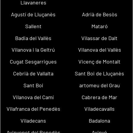
Llavaneres
Agustí de Lluçanès
Adrià de Besòs
Sallent
Mataró
Badia del Vallès
Vilassar de Dalt
Vilanova i la Geltrú
Vilanova del Vallès
Cugat Sesgarrigues
Vicenç de Montalt
Cebrià de Vallalta
Sant Boi de Lluçanès
Sant Boi
artomeu del Grau
Vilanova del Camí
Cabrera de Mar
Vilafranca del Penedès
Viladecavalls
Viladecans
Badalona
Avinyonet del Penedès
Avinyó