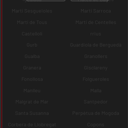
Martí Sesgueioles
Martí Sarroca
Martí de Tous
Martí de Centelles
Castellolí
rrius
Gurb
Guardiola de Berguedà
Gualba
Granollers
Granera
Gisclareny
Fonollosa
Folgueroles
Manlleu
Malla
Malgrat de Mar
Santpedor
Santa Susanna
Perpètua de Mogoda
Corbera de Llobregat
Copons