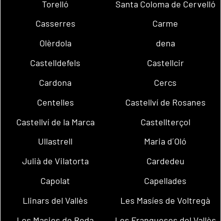
Torelló
Santa Coloma de Cervelló
Casserres
Carme
Olèrdola
dena
Castelldefels
Castellcir
Cardona
Cercs
Centelles
Castellví de Rosanes
Castellví de la Marca
Castellterçol
Ullastrell
Maria d´Oló
Julià de Vilatorta
Cardedeu
Capolat
Capellades
Llinars del Vallès
Les Masíes de Voltregà
Les Masies de Roda
Les Franqueses del Vallès