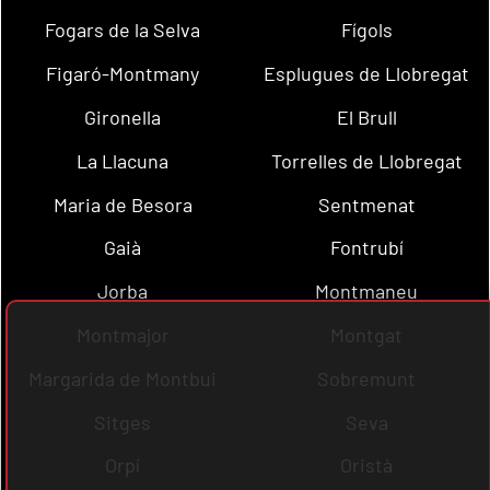
Fogars de la Selva
Fígols
Figaró-Montmany
Esplugues de Llobregat
Gironella
El Brull
La Llacuna
Torrelles de Llobregat
Maria de Besora
Sentmenat
Gaià
Fontrubí
Jorba
Montmaneu
Montmajor
Montgat
Margarida de Montbui
Sobremunt
Sitges
Seva
Orpí
Oristà