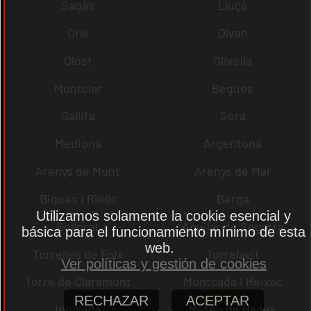
Sagàs
Lluçà
Orís
Olvan
Olost
Olivella
Montclar
Begues
Gallifa
Sora
Mediona
Argentona
Arenys de Munt
Arenys de Mar
Bigues i Riells
Berga
Utilizamos solamente la cookie esencial y
Bellprat
Aguilar de Segarra
básica para el funcionamiento mínimo de esta
web.
Torrelles de Foix
Torrelavit
Ver políticas y gestión de cookies
Torre de Claramunt
Montcada i Reixac
RECHAZAR
ACEPTAR
Igualada
Mateu de Bages