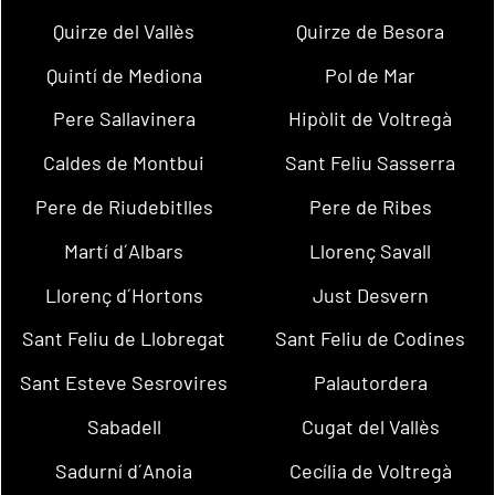
Quirze del Vallès
Quirze de Besora
Quintí de Mediona
Pol de Mar
Pere Sallavinera
Hipòlit de Voltregà
Caldes de Montbui
Sant Feliu Sasserra
Pere de Riudebitlles
Pere de Ribes
Martí d´Albars
Llorenç Savall
Llorenç d´Hortons
Just Desvern
Sant Feliu de Llobregat
Sant Feliu de Codines
Sant Esteve Sesrovires
Palautordera
Sabadell
Cugat del Vallès
Sadurní d´Anoia
Cecília de Voltregà