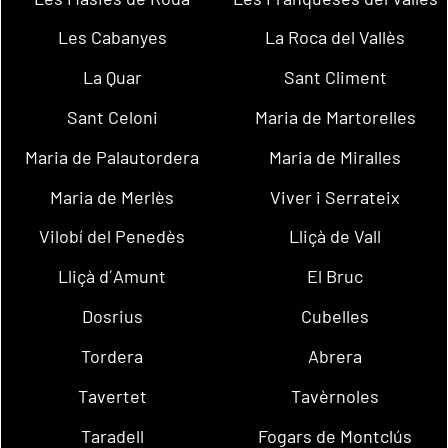
Les Cabanyes
La Roca del Vallès
La Quar
Sant Climent
Sant Celoni
Maria de Martorelles
Maria de Palautordera
Maria de Miralles
Maria de Merlès
Viver i Serrateix
Vilobí del Penedès
Lliçà de Vall
Lliçà d´Amunt
El Bruc
Dosrius
Cubelles
Tordera
Abrera
Tavertet
Tavèrnoles
Taradell
Fogars de Montclús