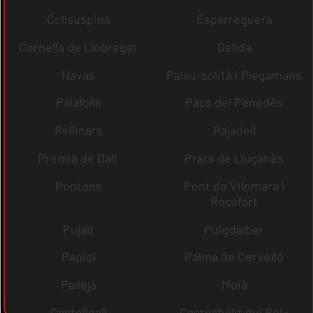
Collsuspina
Esparreguera
Cornellà de Llobregat
Gelida
Navas
Palau-solità i Plegamans
Palafolls
Pacs del Penedès
Rellinars
Rajadell
Premià de Dalt
Prats de Lluçanès
Pontons
Pont de Vilomara i
Rocafort
Pujalt
Puigdàlber
Papiol
Palma de Cervelló
Pallejà
Moià
Castellgalí
Castellfullit del Boix