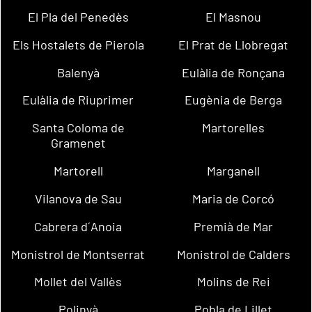
El Pla del Penedès
El Masnou
Els Hostalets de Pierola
El Prat de Llobregat
Balenyà
Eulàlia de Ronçana
Eulàlia de Riuprimer
Eugènia de Berga
Santa Coloma de
Martorelles
Gramenet
Martorell
Marganell
Vilanova de Sau
Maria de Corcó
Cabrera d´Anoia
Premià de Mar
Monistrol de Montserrat
Monistrol de Calders
Mollet del Vallès
Molins de Rei
Polinyà
Pobla de Lillet