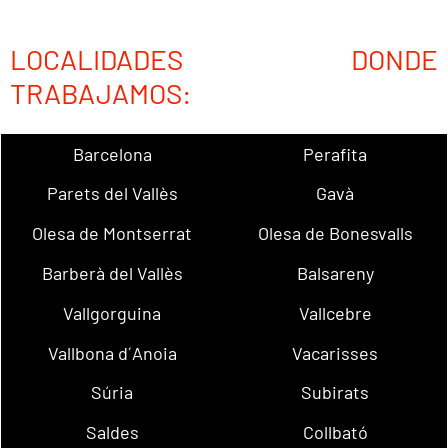
LOCALIDADES DONDE
TRABAJAMOS:
Barcelona
Perafita
Parets del Vallès
Gavà
Olesa de Montserrat
Olesa de Bonesvalls
Barberà del Vallès
Balsareny
Vallgorguina
Vallcebre
Vallbona d´Anoia
Vacarisses
Súria
Subirats
Saldes
Collbató