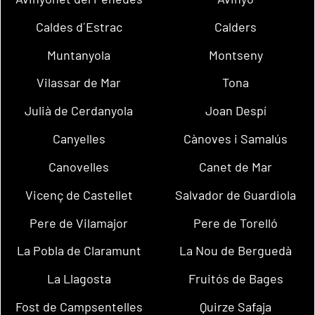
Caldes d´Estrac
Calders
Muntanyola
Montseny
Vilassar de Mar
Tona
Julià de Cerdanyola
Joan Despí
Canyelles
Cànoves i Samalús
Canovelles
Canet de Mar
Vicenç de Castellet
Salvador de Guardiola
Pere de Vilamajor
Pere de Torelló
La Pobla de Claramunt
La Nou de Berguedà
La Llagosta
Fruitós de Bages
Fost de Campsentelles
Quirze Safaja