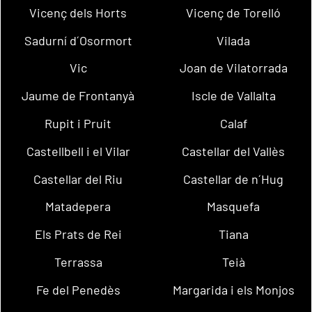
Vicenç dels Horts
Vicenç de Torelló
Sadurní d´Osormort
Vilada
Vic
Joan de Vilatorrada
Jaume de Frontanyà
Iscle de Vallalta
Rupit i Pruit
Calaf
Castellbell i el Vilar
Castellar del Vallès
Castellar del Riu
Castellar de n´Hug
Matadepera
Masquefa
Els Prats de Rei
Tiana
Terrassa
Teià
Fe del Penedès
Margarida i els Monjos