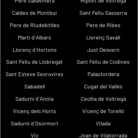
Pere Sallavinera
Hipòlit de Voltregà
Caldes de Montbui
Sant Feliu Sasserra
Pere de Riudebitlles
Pere de Ribes
Martí d´Albars
Llorenç Savall
Llorenç d´Hortons
Just Desvern
Sant Feliu de Llobregat
Sant Feliu de Codines
Sant Esteve Sesrovires
Palautordera
Sabadell
Cugat del Vallès
Sadurní d´Anoia
Cecília de Voltregà
Vicenç dels Horts
Vicenç de Torelló
Sadurní d´Osormort
Vilada
Vic
Joan de Vilatorrada