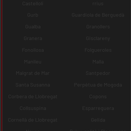
Castellolí
rrius
Gurb
Guardiola de Berguedà
Gualba
Granollers
Granera
Gisclareny
Fonollosa
Folgueroles
Manlleu
Malla
Malgrat de Mar
Santpedor
Santa Susanna
Perpètua de Mogoda
Corbera de Llobregat
Copons
Collsuspina
Esparreguera
Cornellà de Llobregat
Gelida