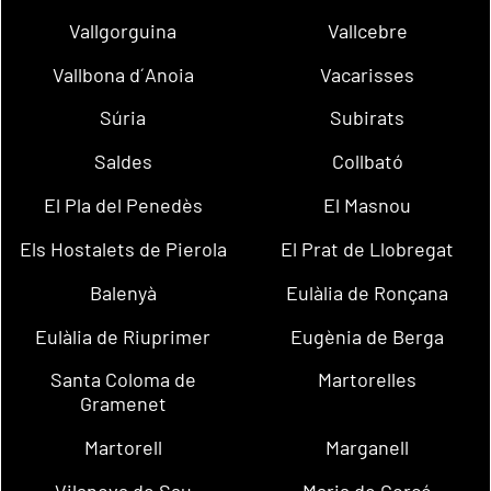
Vallgorguina
Vallcebre
Vallbona d´Anoia
Vacarisses
Súria
Subirats
Saldes
Collbató
El Pla del Penedès
El Masnou
Els Hostalets de Pierola
El Prat de Llobregat
Balenyà
Eulàlia de Ronçana
Eulàlia de Riuprimer
Eugènia de Berga
Santa Coloma de
Martorelles
Gramenet
Martorell
Marganell
Vilanova de Sau
Maria de Corcó