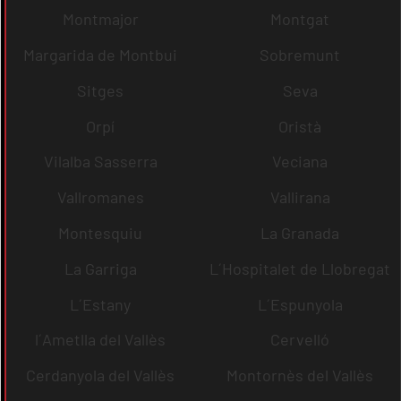
Montmajor
Montgat
Margarida de Montbui
Sobremunt
Sitges
Seva
Orpí
Oristà
Vilalba Sasserra
Veciana
Vallromanes
Vallirana
Montesquiu
La Granada
La Garriga
L´Hospitalet de Llobregat
L´Estany
L´Espunyola
l´Ametlla del Vallès
Cervelló
Cerdanyola del Vallès
Montornès del Vallès