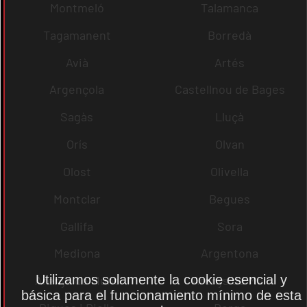
Montmeló
Talamanca
Tagamanent
Borredà
Avià
Artés
Argençola
Castellnou de Bages
Sagàs
Lluçà
Orís
Olvan
Olost
Olivella
Montclar
Begues
Gallifa
Sora
Mediona
Argentona
Utilizamos solamente la cookie esencial y
Arenys de Munt
Arenys de Mar
básica para el funcionamiento mínimo de esta