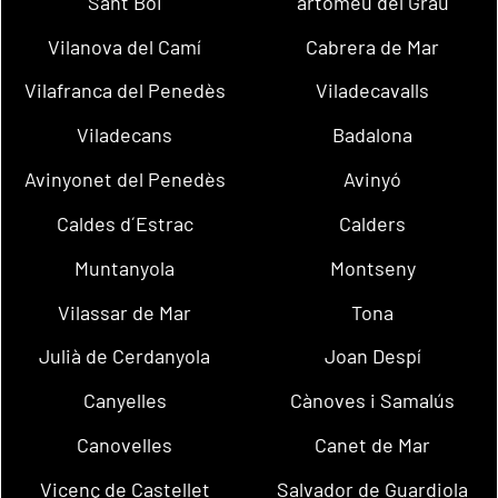
Sant Boi
artomeu del Grau
Vilanova del Camí
Cabrera de Mar
Vilafranca del Penedès
Viladecavalls
Viladecans
Badalona
Avinyonet del Penedès
Avinyó
Caldes d´Estrac
Calders
Muntanyola
Montseny
Vilassar de Mar
Tona
Julià de Cerdanyola
Joan Despí
Canyelles
Cànoves i Samalús
Canovelles
Canet de Mar
Vicenç de Castellet
Salvador de Guardiola