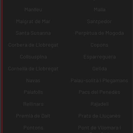
Manlleu
Malla
Malgrat de Mar
Santpedor
Santa Susanna
Perpètua de Mogoda
Corbera de Llobregat
Copons
Collsuspina
Esparreguera
Cornellà de Llobregat
Gelida
Navas
Palau-solità i Plegamans
Palafolls
Pacs del Penedès
Rellinars
Rajadell
Premià de Dalt
Prats de Lluçanès
Pontons
Pont de Vilomara i