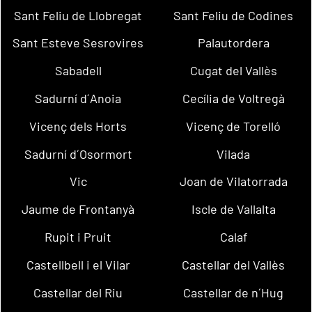
Sant Feliu de Llobregat
Sant Feliu de Codines
Sant Esteve Sesrovires
Palautordera
Sabadell
Cugat del Vallès
Sadurní d´Anoia
Cecília de Voltregà
Vicenç dels Horts
Vicenç de Torelló
Sadurní d´Osormort
Vilada
Vic
Joan de Vilatorrada
Jaume de Frontanyà
Iscle de Vallalta
Rupit i Pruit
Calaf
Castellbell i el Vilar
Castellar del Vallès
Castellar del Riu
Castellar de n´Hug