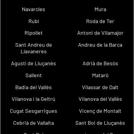
Navarcles
Mura
Rubí
Roda de Ter
Ripollet
Antoni de Vilamajor
Sant Andreu de
Andreu de la Barca
Llavaneres
Agustí de Lluçanès
Adrià de Besòs
Sallent
Mataró
Badia del Vallès
Vilassar de Dalt
Vilanova i la Geltrú
Vilanova del Vallès
Cugat Sesgarrigues
Vicenç de Montalt
Cebrià de Vallalta
Sant Boi de Lluçanès