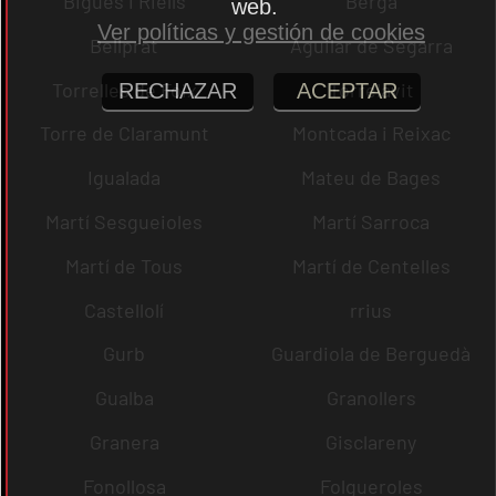
Bigues i Riells
Berga
web.
Ver políticas y gestión de cookies
Bellprat
Aguilar de Segarra
Torrelles de Foix
Torrelavit
RECHAZAR
ACEPTAR
Torre de Claramunt
Montcada i Reixac
Igualada
Mateu de Bages
Martí Sesgueioles
Martí Sarroca
Martí de Tous
Martí de Centelles
Castellolí
rrius
Gurb
Guardiola de Berguedà
Gualba
Granollers
Granera
Gisclareny
Fonollosa
Folgueroles