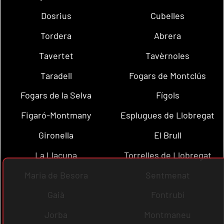
Dosrius
Cubelles
Tordera
Abrera
Tavertet
Tavèrnoles
Taradell
Fogars de Montclús
Fogars de la Selva
Fígols
Figaró-Montmany
Esplugues de Llobregat
Gironella
El Brull
La Llacuna
Torrelles de Llobregat
Maria de Besora
Sentmenat
Gaià
Fontrubí
Jorba
Montmaneu