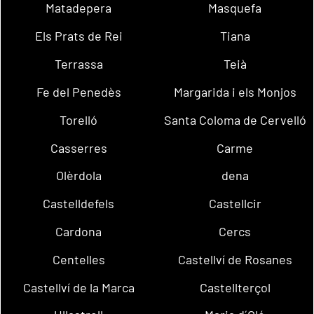
Matadepera
Masquefa
Els Prats de Rei
Tiana
Terrassa
Teià
Fe del Penedès
Margarida i els Monjos
Torelló
Santa Coloma de Cervelló
Casserres
Carme
Olèrdola
dena
Castelldefels
Castellcir
Cardona
Cercs
Centelles
Castellví de Rosanes
Castellví de la Marca
Castellterçol