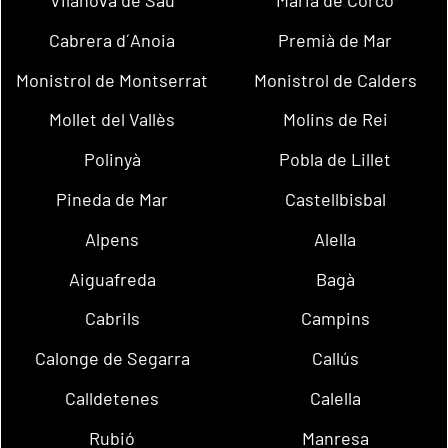
Cabrera d´Anoia
Premià de Mar
Monistrol de Montserrat
Monistrol de Calders
Mollet del Vallès
Molins de Rei
Polinyà
Pobla de Lillet
Pineda de Mar
Castellbisbal
Alpens
Alella
Aiguafreda
Bagà
Cabrils
Campins
Calonge de Segarra
Callús
Calldetenes
Calella
Rubió
Manresa