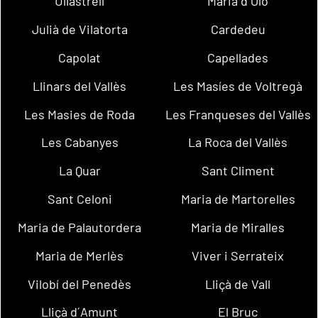
Ullastrell
Maria d´Oló
Julià de Vilatorta
Cardedeu
Capolat
Capellades
Llinars del Vallès
Les Masíes de Voltregà
Les Masies de Roda
Les Franqueses del Vallès
Les Cabanyes
La Roca del Vallès
La Quar
Sant Climent
Sant Celoni
Maria de Martorelles
Maria de Palautordera
Maria de Miralles
Maria de Merlès
Viver i Serrateix
Vilobí del Penedès
Lliçà de Vall
Lliçà d´Amunt
El Bruc