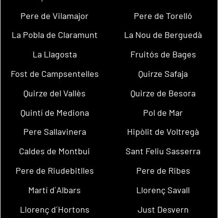
Pere de Vilamajor
Pere de Torelló
La Pobla de Claramunt
La Nou de Berguedà
La Llagosta
Fruitós de Bages
Fost de Campsentelles
Quirze Safaja
Quirze del Vallès
Quirze de Besora
Quintí de Mediona
Pol de Mar
Pere Sallavinera
Hipòlit de Voltregà
Caldes de Montbui
Sant Feliu Sasserra
Pere de Riudebitlles
Pere de Ribes
Martí d´Albars
Llorenç Savall
Llorenç d´Hortons
Just Desvern