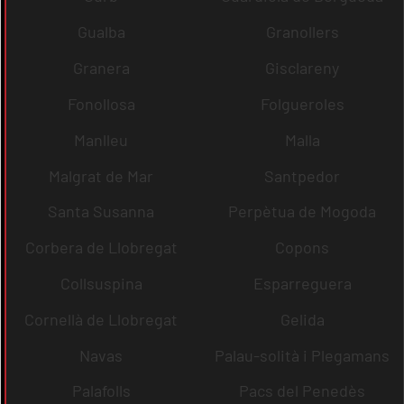
Gualba
Granollers
Granera
Gisclareny
Fonollosa
Folgueroles
Manlleu
Malla
Malgrat de Mar
Santpedor
Santa Susanna
Perpètua de Mogoda
Corbera de Llobregat
Copons
Collsuspina
Esparreguera
Cornellà de Llobregat
Gelida
Navas
Palau-solità i Plegamans
Palafolls
Pacs del Penedès