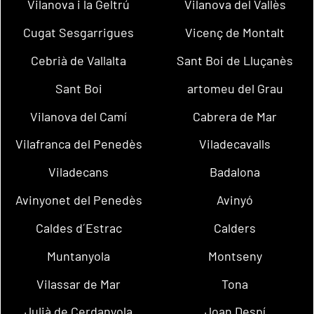
Vilanova i la Geltrú
Vilanova del Vallès
Cugat Sesgarrigues
Vicenç de Montalt
Cebrià de Vallalta
Sant Boi de Lluçanès
Sant Boi
artomeu del Grau
Vilanova del Camí
Cabrera de Mar
Vilafranca del Penedès
Viladecavalls
Viladecans
Badalona
Avinyonet del Penedès
Avinyó
Caldes d´Estrac
Calders
Muntanyola
Montseny
Vilassar de Mar
Tona
Julià de Cerdanyola
Joan Despí