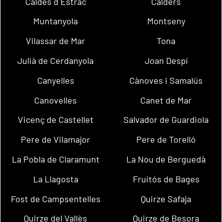
Caldes d´Estrac
Calders
Muntanyola
Montseny
Vilassar de Mar
Tona
Julià de Cerdanyola
Joan Despí
Canyelles
Cànoves i Samalús
Canovelles
Canet de Mar
Vicenç de Castellet
Salvador de Guardiola
Pere de Vilamajor
Pere de Torelló
La Pobla de Claramunt
La Nou de Berguedà
La Llagosta
Fruitós de Bages
Fost de Campsentelles
Quirze Safaja
Quirze del Vallès
Quirze de Besora