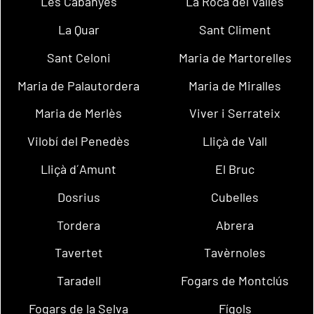
Les Cabanyes
La Roca del Vallès
La Quar
Sant Climent
Sant Celoni
Maria de Martorelles
Maria de Palautordera
Maria de Miralles
Maria de Merlès
Viver i Serrateix
Vilobí del Penedès
Lliçà de Vall
Lliçà d´Amunt
El Bruc
Dosrius
Cubelles
Tordera
Abrera
Tavertet
Tavèrnoles
Taradell
Fogars de Montclús
Fogars de la Selva
Fígols