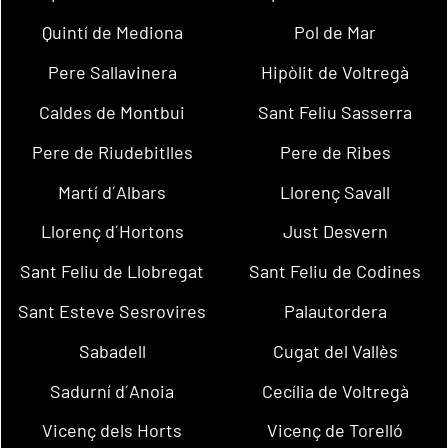
Quintí de Mediona
Pol de Mar
Pere Sallavinera
Hipòlit de Voltregà
Caldes de Montbui
Sant Feliu Sasserra
Pere de Riudebitlles
Pere de Ribes
Martí d´Albars
Llorenç Savall
Llorenç d´Hortons
Just Desvern
Sant Feliu de Llobregat
Sant Feliu de Codines
Sant Esteve Sesrovires
Palautordera
Sabadell
Cugat del Vallès
Sadurní d´Anoia
Cecília de Voltregà
Vicenç dels Horts
Vicenç de Torelló