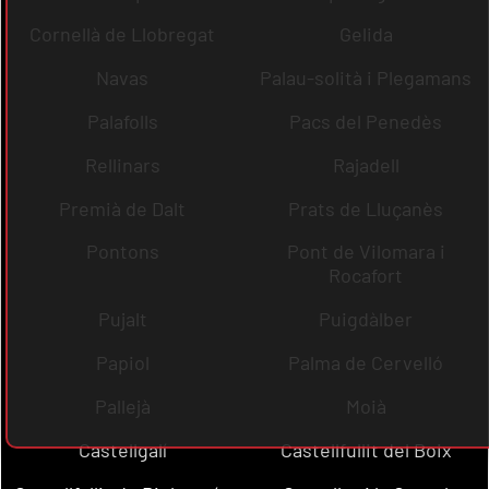
Cornellà de Llobregat
Gelida
Navas
Palau-solità i Plegamans
Palafolls
Pacs del Penedès
Rellinars
Rajadell
Premià de Dalt
Prats de Lluçanès
Pontons
Pont de Vilomara i
Rocafort
Pujalt
Puigdàlber
Papiol
Palma de Cervelló
Pallejà
Moià
Castellgalí
Castellfullit del Boix