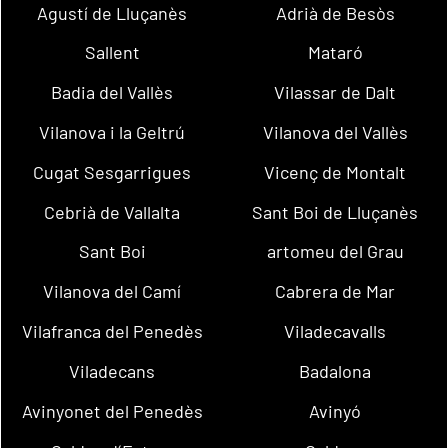
Agustí de Lluçanès
Adrià de Besòs
Sallent
Mataró
Badia del Vallès
Vilassar de Dalt
Vilanova i la Geltrú
Vilanova del Vallès
Cugat Sesgarrigues
Vicenç de Montalt
Cebrià de Vallalta
Sant Boi de Lluçanès
Sant Boi
artomeu del Grau
Vilanova del Camí
Cabrera de Mar
Vilafranca del Penedès
Viladecavalls
Viladecans
Badalona
Avinyonet del Penedès
Avinyó