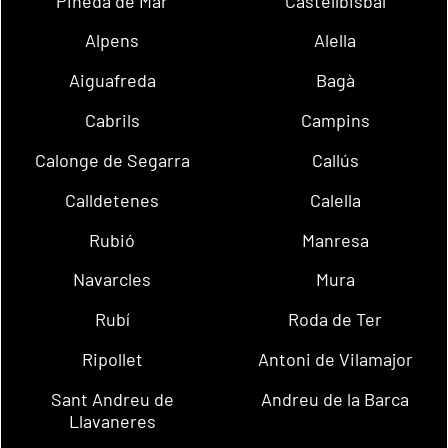
Pineda de Mar
Castellbisbal
Alpens
Alella
Aiguafreda
Bagà
Cabrils
Campins
Calonge de Segarra
Callús
Calldetenes
Calella
Rubió
Manresa
Navarcles
Mura
Rubí
Roda de Ter
Ripollet
Antoni de Vilamajor
Sant Andreu de
Andreu de la Barca
Llavaneres