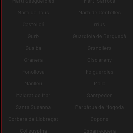
Martí Sesgueioles
Martí Sarroca
Martí de Tous
Martí de Centelles
Castellolí
rrius
Gurb
Guardiola de Berguedà
Gualba
Granollers
Granera
Gisclareny
Fonollosa
Folgueroles
Manlleu
Malla
Malgrat de Mar
Santpedor
Santa Susanna
Perpètua de Mogoda
Corbera de Llobregat
Copons
Collsuspina
Esparreguera