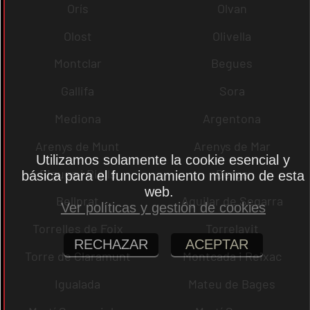
Orís
Olvan
Olost
Olivella
Montclar
Begues
Gallifa
Sora
Mediona
Argentona
Arenys de Munt
Arenys de Mar
Utilizamos solamente la cookie esencial y
Bigues i Riells
Berga
básica para el funcionamiento mínimo de esta
web.
Bellprat
Aguilar de Segarra
Ver políticas y gestión de cookies
Torrelles de Foix
Torrelavit
RECHAZAR
ACEPTAR
Torre de Claramunt
Montcada i Reixac
Igualada
Mateu de Bages