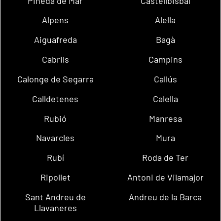
Pineda de Mar
Castellbisbal
Alpens
Alella
Aiguafreda
Bagà
Cabrils
Campins
Calonge de Segarra
Callús
Calldetenes
Calella
Rubió
Manresa
Navarcles
Mura
Rubí
Roda de Ter
Ripollet
Antoni de Vilamajor
Sant Andreu de
Andreu de la Barca
Llavaneres