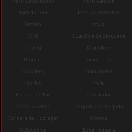
Martí Sesgueioles
Martí Sarroca
Martí de Tous
Martí de Centelles
Castellolí
rrius
Gurb
Guardiola de Berguedà
Gualba
Granollers
Granera
Gisclareny
Fonollosa
Folgueroles
Manlleu
Malla
Malgrat de Mar
Santpedor
Santa Susanna
Perpètua de Mogoda
Corbera de Llobregat
Copons
Collsuspina
Esparreguera