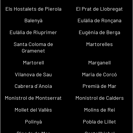
Els Hostalets de Pierola
El Prat de Llobregat
Balenyà
Eulàlia de Ronçana
Eulàlia de Riuprimer
Eugènia de Berga
Santa Coloma de
Martorelles
Gramenet
Martorell
Marganell
Vilanova de Sau
Maria de Corcó
Cabrera d´Anoia
Premià de Mar
Monistrol de Montserrat
Monistrol de Calders
Mollet del Vallès
Molins de Rei
Polinyà
Pobla de Lillet