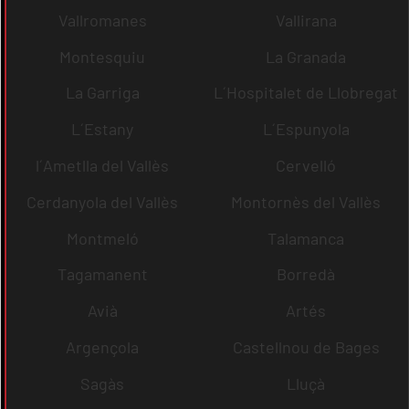
Vallromanes
Vallirana
Montesquiu
La Granada
La Garriga
L´Hospitalet de Llobregat
L´Estany
L´Espunyola
l´Ametlla del Vallès
Cervelló
Cerdanyola del Vallès
Montornès del Vallès
Montmeló
Talamanca
Tagamanent
Borredà
Avià
Artés
Argençola
Castellnou de Bages
Sagàs
Lluçà