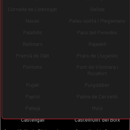
Cornellà de Llobregat
Gelida
Navas
Palau-solità i Plegamans
Palafolls
Pacs del Penedès
Rellinars
Rajadell
Premià de Dalt
Prats de Lluçanès
Pontons
Pont de Vilomara i
Rocafort
Pujalt
Puigdàlber
Papiol
Palma de Cervelló
Pallejà
Moià
Castellgalí
Castellfullit del Boix