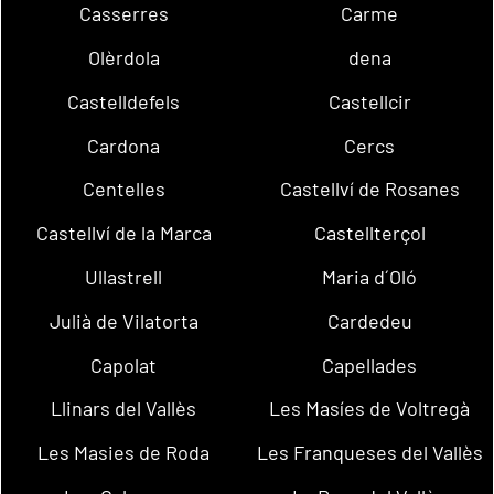
Casserres
Carme
Olèrdola
dena
Castelldefels
Castellcir
Cardona
Cercs
Centelles
Castellví de Rosanes
Castellví de la Marca
Castellterçol
Ullastrell
Maria d´Oló
Julià de Vilatorta
Cardedeu
Capolat
Capellades
Llinars del Vallès
Les Masíes de Voltregà
Les Masies de Roda
Les Franqueses del Vallès