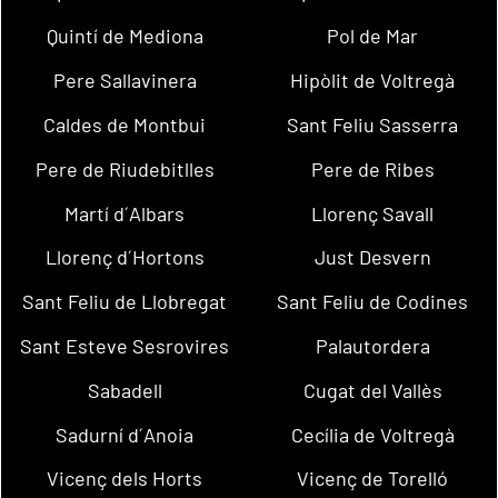
Quintí de Mediona
Pol de Mar
Pere Sallavinera
Hipòlit de Voltregà
Caldes de Montbui
Sant Feliu Sasserra
Pere de Riudebitlles
Pere de Ribes
Martí d´Albars
Llorenç Savall
Llorenç d´Hortons
Just Desvern
Sant Feliu de Llobregat
Sant Feliu de Codines
Sant Esteve Sesrovires
Palautordera
Sabadell
Cugat del Vallès
Sadurní d´Anoia
Cecília de Voltregà
Vicenç dels Horts
Vicenç de Torelló