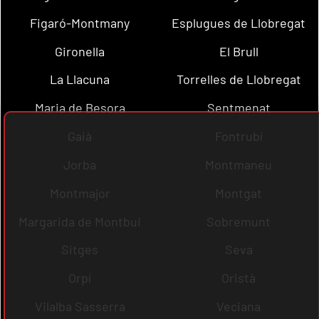
Figaró-Montmany
Esplugues de Llobregat
Gironella
El Brull
La Llacuna
Torrelles de Llobregat
Maria de Besora
Sentmenat
Gaià
Fontrubí
Jorba
Montmaneu
Montmajor
Montgat
Margarida de Montbui
Sobremunt
Sitges
Seva
Orpí
Oristà
Vilalba Sasserra
Veciana