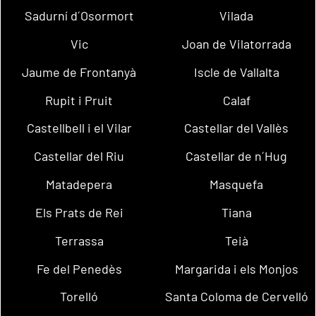
Sadurní d´Osormort
Vilada
Vic
Joan de Vilatorrada
Jaume de Frontanyà
Iscle de Vallalta
Rupit i Pruit
Calaf
Castellbell i el Vilar
Castellar del Vallès
Castellar del Riu
Castellar de n´Hug
Matadepera
Masquefa
Els Prats de Rei
Tiana
Terrassa
Teià
Fe del Penedès
Margarida i els Monjos
Torelló
Santa Coloma de Cervelló