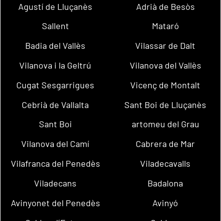
Agustí de Lluçanès
Adrià de Besòs
Sallent
Mataró
Badia del Vallès
Vilassar de Dalt
Vilanova i la Geltrú
Vilanova del Vallès
Cugat Sesgarrigues
Vicenç de Montalt
Cebrià de Vallalta
Sant Boi de Lluçanès
Sant Boi
artomeu del Grau
Vilanova del Camí
Cabrera de Mar
Vilafranca del Penedès
Viladecavalls
Viladecans
Badalona
Avinyonet del Penedès
Avinyó