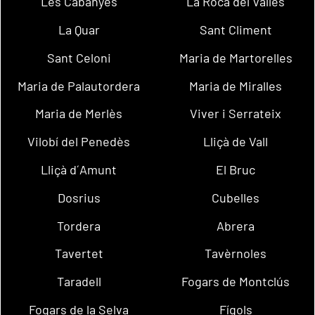
Les Cabanyes
La Roca del Vallès
La Quar
Sant Climent
Sant Celoni
Maria de Martorelles
Maria de Palautordera
Maria de Miralles
Maria de Merlès
Viver i Serrateix
Vilobí del Penedès
Lliçà de Vall
Lliçà d´Amunt
El Bruc
Dosrius
Cubelles
Tordera
Abrera
Tavertet
Tavèrnoles
Taradell
Fogars de Montclús
Fogars de la Selva
Fígols