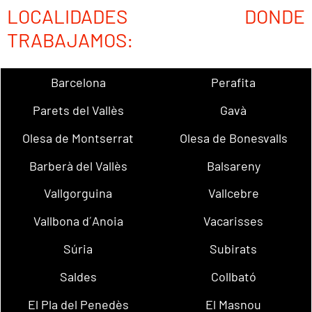
LOCALIDADES DONDE
TRABAJAMOS:
Barcelona
Perafita
Parets del Vallès
Gavà
Olesa de Montserrat
Olesa de Bonesvalls
Barberà del Vallès
Balsareny
Vallgorguina
Vallcebre
Vallbona d´Anoia
Vacarisses
Súria
Subirats
Saldes
Collbató
El Pla del Penedès
El Masnou