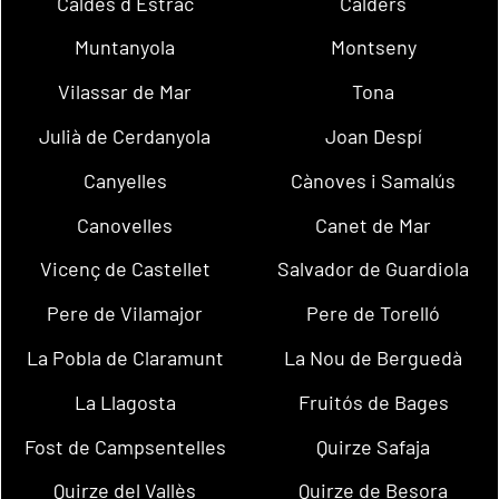
Caldes d´Estrac
Calders
Muntanyola
Montseny
Vilassar de Mar
Tona
Julià de Cerdanyola
Joan Despí
Canyelles
Cànoves i Samalús
Canovelles
Canet de Mar
Vicenç de Castellet
Salvador de Guardiola
Pere de Vilamajor
Pere de Torelló
La Pobla de Claramunt
La Nou de Berguedà
La Llagosta
Fruitós de Bages
Fost de Campsentelles
Quirze Safaja
Quirze del Vallès
Quirze de Besora