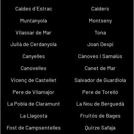
Caldes d´Estrac
Calders
Muntanyola
Montseny
Vilassar de Mar
Tona
Julià de Cerdanyola
Joan Despí
Canyelles
Cànoves i Samalús
Canovelles
Canet de Mar
Vicenç de Castellet
Salvador de Guardiola
Pere de Vilamajor
Pere de Torelló
La Pobla de Claramunt
La Nou de Berguedà
La Llagosta
Fruitós de Bages
Fost de Campsentelles
Quirze Safaja