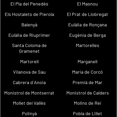
El Pla del Penedès
El Masnou
Els Hostalets de Pierola
El Prat de Llobregat
Balenyà
Eulàlia de Ronçana
Eulàlia de Riuprimer
Eugènia de Berga
Santa Coloma de
Martorelles
Gramenet
Martorell
Marganell
Vilanova de Sau
Maria de Corcó
Cabrera d´Anoia
Premià de Mar
Monistrol de Montserrat
Monistrol de Calders
Mollet del Vallès
Molins de Rei
Polinyà
Pobla de Lillet