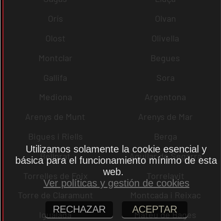
Orís
Olvan
Olost
Olivella
Montclar
Begues
Gallifa
Sora
Mediona
Argentona
Arenys de Munt
Arenys de Mar
Bigues i Riells
Berga
Utilizamos solamente la cookie esencial y
Bellprat
Aguilar de Segarra
básica para el funcionamiento mínimo de esta
web.
Torrelles de Foix
Torrelavit
Ver políticas y gestión de cookies
Torre de Claramunt
Montcada i Reixac
RECHAZAR
ACEPTAR
Igualada
Mateu de Bages