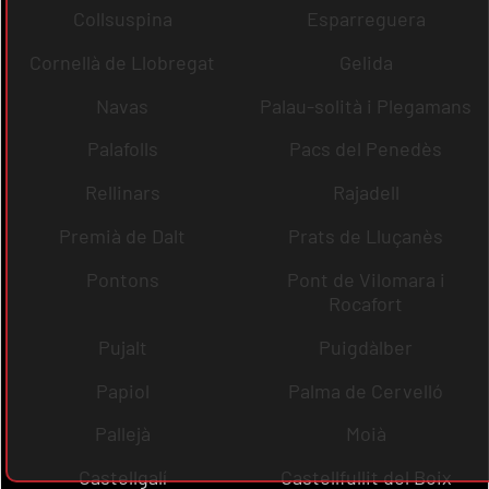
Collsuspina
Esparreguera
Cornellà de Llobregat
Gelida
Navas
Palau-solità i Plegamans
Palafolls
Pacs del Penedès
Rellinars
Rajadell
Premià de Dalt
Prats de Lluçanès
Pontons
Pont de Vilomara i
Rocafort
Pujalt
Puigdàlber
Papiol
Palma de Cervelló
Pallejà
Moià
Castellgalí
Castellfullit del Boix