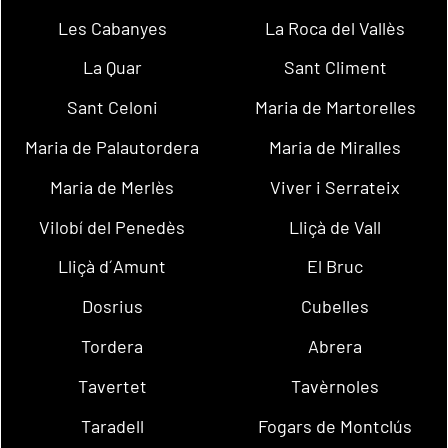
Les Cabanyes
La Roca del Vallès
La Quar
Sant Climent
Sant Celoni
Maria de Martorelles
Maria de Palautordera
Maria de Miralles
Maria de Merlès
Viver i Serrateix
Vilobí del Penedès
Lliçà de Vall
Lliçà d´Amunt
El Bruc
Dosrius
Cubelles
Tordera
Abrera
Tavertet
Tavèrnoles
Taradell
Fogars de Montclús