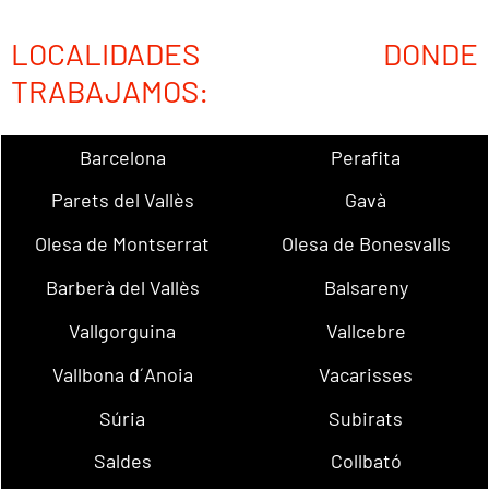
LOCALIDADES DONDE
TRABAJAMOS:
Barcelona
Perafita
Parets del Vallès
Gavà
Olesa de Montserrat
Olesa de Bonesvalls
Barberà del Vallès
Balsareny
Vallgorguina
Vallcebre
Vallbona d´Anoia
Vacarisses
Súria
Subirats
Saldes
Collbató