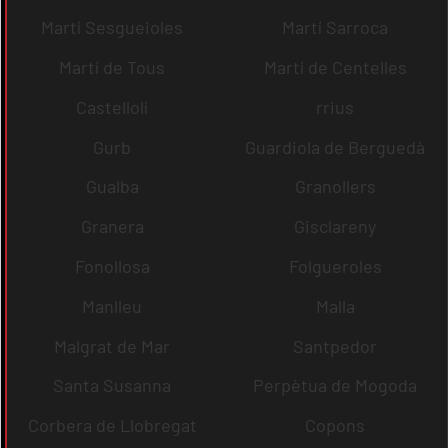
Martí Sesgueioles
Martí Sarroca
Martí de Tous
Martí de Centelles
Castellolí
rrius
Gurb
Guardiola de Berguedà
Gualba
Granollers
Granera
Gisclareny
Fonollosa
Folgueroles
Manlleu
Malla
Malgrat de Mar
Santpedor
Santa Susanna
Perpètua de Mogoda
Corbera de Llobregat
Copons