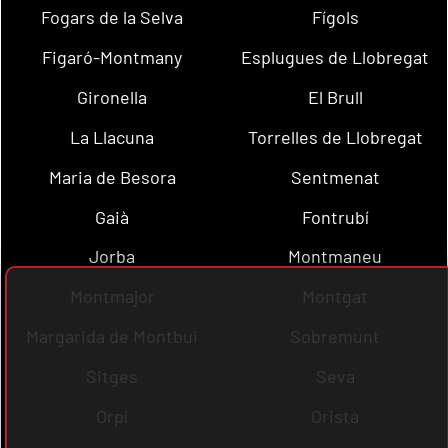
Fogars de la Selva
Fígols
Figaró-Montmany
Esplugues de Llobregat
Gironella
El Brull
La Llacuna
Torrelles de Llobregat
Maria de Besora
Sentmenat
Gaià
Fontrubí
Jorba
Montmaneu
Montmajor
Montgat
Margarida de Montbui
Sobremunt
Sitges
Seva
Orpí
Oristà