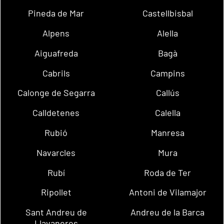
Pineda de Mar
Castellbisbal
Alpens
Alella
Aiguafreda
Bagà
Cabrils
Campins
Calonge de Segarra
Callús
Calldetenes
Calella
Rubió
Manresa
Navarcles
Mura
Rubí
Roda de Ter
Ripollet
Antoni de Vilamajor
Sant Andreu de
Andreu de la Barca
Llavaneres