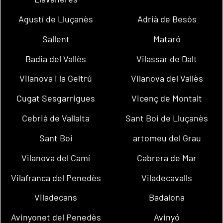
Agustí de Lluçanès
Adrià de Besòs
Sallent
Mataró
Badia del Vallès
Vilassar de Dalt
Vilanova i la Geltrú
Vilanova del Vallès
Cugat Sesgarrigues
Vicenç de Montalt
Cebrià de Vallalta
Sant Boi de Lluçanès
Sant Boi
artomeu del Grau
Vilanova del Camí
Cabrera de Mar
Vilafranca del Penedès
Viladecavalls
Viladecans
Badalona
Avinyonet del Penedès
Avinyó