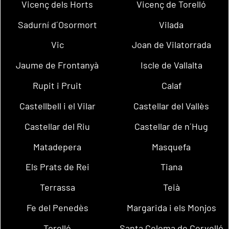
Vicenç dels Horts
Vicenç de Torelló
Sadurní d´Osormort
Vilada
Vic
Joan de Vilatorrada
Jaume de Frontanyà
Iscle de Vallalta
Rupit i Pruit
Calaf
Castellbell i el Vilar
Castellar del Vallès
Castellar del Riu
Castellar de n´Hug
Matadepera
Masquefa
Els Prats de Rei
Tiana
Terrassa
Teià
Fe del Penedès
Margarida i els Monjos
Torelló
Santa Coloma de Cervelló