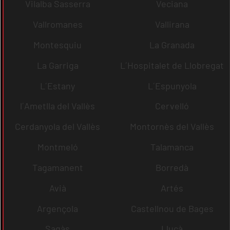
Vilalba Sasserra
Veciana
Vallromanes
Vallirana
Montesquiu
La Granada
La Garriga
L´Hospitalet de Llobregat
L´Estany
L´Espunyola
l´Ametlla del Vallès
Cervelló
Cerdanyola del Vallès
Montornès del Vallès
Montmeló
Talamanca
Tagamanent
Borredà
Avià
Artés
Argençola
Castellnou de Bages
Sagàs
Lluçà