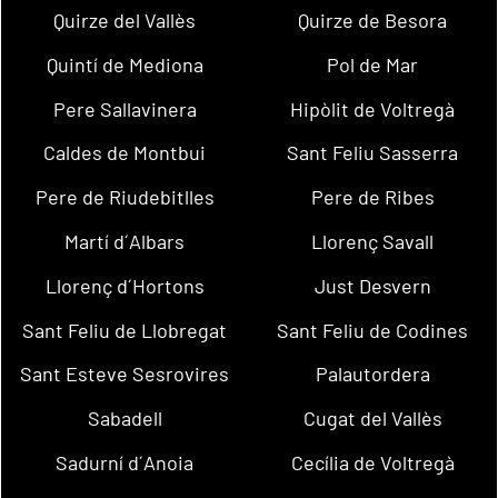
Quirze del Vallès
Quirze de Besora
Quintí de Mediona
Pol de Mar
Pere Sallavinera
Hipòlit de Voltregà
Caldes de Montbui
Sant Feliu Sasserra
Pere de Riudebitlles
Pere de Ribes
Martí d´Albars
Llorenç Savall
Llorenç d´Hortons
Just Desvern
Sant Feliu de Llobregat
Sant Feliu de Codines
Sant Esteve Sesrovires
Palautordera
Sabadell
Cugat del Vallès
Sadurní d´Anoia
Cecília de Voltregà