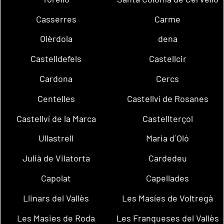
Casserres
Carme
Olèrdola
dena
Castelldefels
Castellcir
Cardona
Cercs
Centelles
Castellví de Rosanes
Castellví de la Marca
Castellterçol
Ullastrell
Maria d´Oló
Julià de Vilatorta
Cardedeu
Capolat
Capellades
Llinars del Vallès
Les Masíes de Voltregà
Les Masies de Roda
Les Franqueses del Vallès